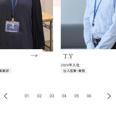
T.Y
F
2020年入社
20
仕入営業・業務
仕
01
02
03
04
05
06