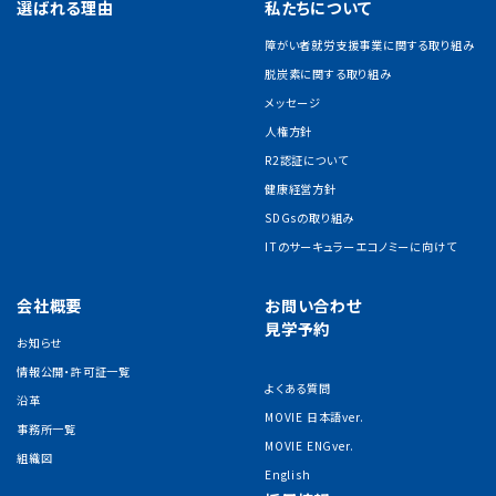
選ばれる理由
私たちについて
障がい者就労支援事業に関する取り組み
脱炭素に関する取り組み
メッセージ
人権方針
R2認証について
健康経営方針
SDGsの取り組み
ITのサーキュラーエコノミーに向けて
会社概要
お問い合わせ
見学予約
お知らせ
情報公開・許可証一覧
よくある質問
沿革
MOVIE 日本語ver.
事務所一覧
MOVIE ENGver.
組織図
English