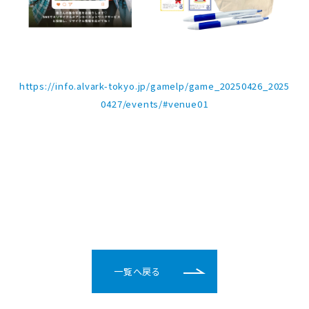
https://info.alvark-tokyo.jp/gamelp/game_20250426_2025
0427/events/#venue01
一覧へ戻る