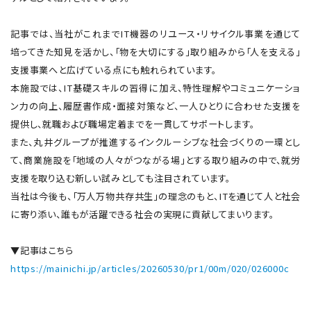
記事では、当社がこれまでIT機器のリユース・リサイクル事業を通じて
培ってきた知見を活かし、「物を大切にする」取り組みから「人を支える」
支援事業へと広げている点にも触れられています。
本施設では、IT基礎スキルの習得に加え、特性理解やコミュニケーショ
ン力の向上、履歴書作成・面接対策など、一人ひとりに合わせた支援を
提供し、就職および職場定着までを一貫してサポートします。
また、丸井グループが推進するインクルーシブな社会づくりの一環とし
て、商業施設を「地域の人々がつながる場」とする取り組みの中で、就労
支援を取り込む新しい試みとしても注目されています。
当社は今後も、「万人万物共存共生」の理念のもと、ITを通じて人と社会
に寄り添い、誰もが活躍できる社会の実現に貢献してまいります。
▼記事はこちら
https://mainichi.jp/articles/20260530/pr1/00m/020/026000c