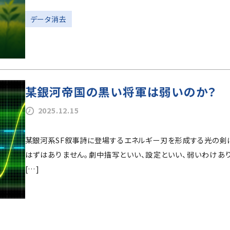
データ消去
某銀河帝国の黒い将軍は弱いのか？
2025.12.15
某銀河系SF叙事詩に登場するエネルギー刃を形成する光の剣
はずはありません。劇中描写といい、設定といい、弱いわけあ
[…]